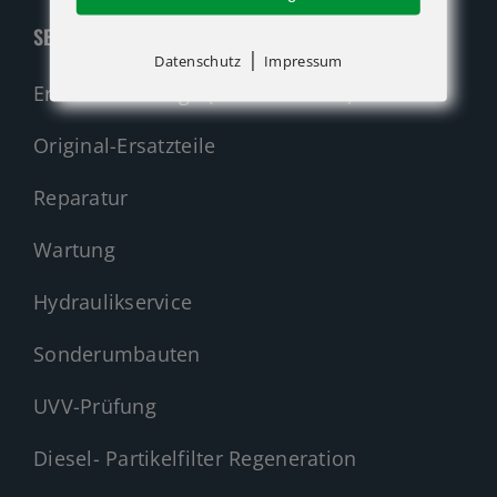
SERVICE
|
Datenschutz
Impressum
Ersatzteil-Anfrage (alle Hersteller)
Original-Ersatzteile
Reparatur
Wartung
Hydraulikservice
Sonderumbauten
UVV-Prüfung
Diesel- Partikelfilter Regeneration