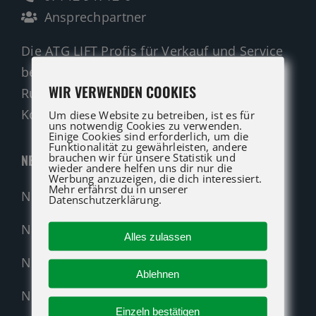
Ansprechpartner
Die ATG LIFT Profis für Verkauf und Service
beraten Sie gerne.
WIR VERWENDEN COOKIES
Rufen Sie an oder nutzen Sie unser
Kontaktformular für eine Anfrage.
Um diese Website zu betreiben, ist es für
uns notwendig Cookies zu verwenden.
Einige Cookies sind erforderlich, um die
Funktionalität zu gewährleisten, andere
brauchen wir für unsere Statistik und
NEUMASCHINEN
wieder andere helfen uns dir nur die
Werbung anzuzeigen, die dich interessiert.
Mehr erfährst du in unserer
Neumaschinen Übersicht
Datenschutzerklärung.
Neumaschinen Genie
Alles zulassen
Neumaschinen Merlo
Ablehnen
Nehmen Sie Kontakt auf!
Einzeln bestätigen