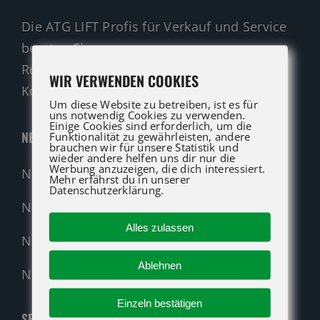
Die ATG LIFT Profis für Verkauf und Service
beraten Sie gerne.
Rufen Sie an oder nutzen Sie unser
WIR VERWENDEN COOKIES
Kontaktformular für eine Anfrage.
Um diese Website zu betreiben, ist es für
uns notwendig Cookies zu verwenden.
Einige Cookies sind erforderlich, um die
NEUMASCHINEN
Funktionalität zu gewährleisten, andere
brauchen wir für unsere Statistik und
wieder andere helfen uns dir nur die
Werbung anzuzeigen, die dich interessiert.
Neumaschinen Übersicht
Mehr erfährst du in unserer
Datenschutzerklärung.
Neumaschinen Genie
Alles zulassen
Neumaschinen Merlo
Ablehnen
Nehmen Sie Kontakt auf!
Einzeln bestätigen
SERVICE