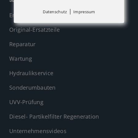
|
Datenschutz
Impressum
Ersatzteil-Anfrage (alle Hersteller)
Original-Ersatzteile
Reparatur
Wartung
Hydraulikservice
Sonderumbauten
UVV-Prüfung
Diesel- Partikelfilter Regeneration
Unternehmensvideos