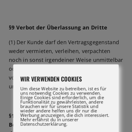
§9 Verbot der Überlassung an Dritte
(1) Der Kunde darf den Vertragsgegenstand
weder vermieten, verleihen, verpachten
noch in sonst irgendeiner Weise unmittelbar
oder mittelbar eine Überlassung an Dritte
vornehmen, es sei denn, er hat vorab
WIR VERWENDEN COOKIES
unsere schriftliche Zustimmung eingeholt.
Um diese Website zu betreiben, ist es für
uns notwendig Cookies zu verwenden.
Einige Cookies sind erforderlich, um die
Funktionalität zu gewährleisten, andere
brauchen wir für unsere Statistik und
wieder andere helfen uns dir nur die
Werbung anzuzeigen, die dich interessiert.
§10 Haftung bei Verlust und
Mehr erfährst du in unserer
Datenschutzerklärung.
Beschädigung, Austausch bei Untergang