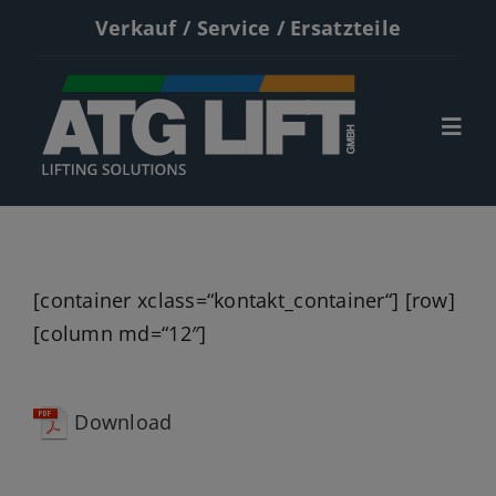
Zum
Verkauf / Service / Ersatzteile
Inhalt
springen
Togg
Navi
Start
Neumaschinen
[container xclass=“kontakt_container“] [row]
Gebrauchte
[column md=“12″]
Service
Download
Kontakt