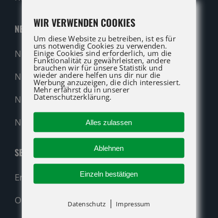
WIR VERWENDEN COOKIES
NEUMASCHINEN
Um diese Website zu betreiben, ist es für
uns notwendig Cookies zu verwenden.
Neumaschinen Übersicht
Einige Cookies sind erforderlich, um die
Funktionalität zu gewährleisten, andere
brauchen wir für unsere Statistik und
wieder andere helfen uns dir nur die
Neumaschinen Genie
Werbung anzuzeigen, die dich interessiert.
Mehr erfährst du in unserer
Datenschutzerklärung.
Neumaschinen Merlo
Nehmen Sie Kontakt auf!
Alles zulassen
Ablehnen
SERVICE
Einzeln bestätigen
Ersatzteil-Anfrage (alle Hersteller)
Original-Ersatzteile
|
Datenschutz
Impressum