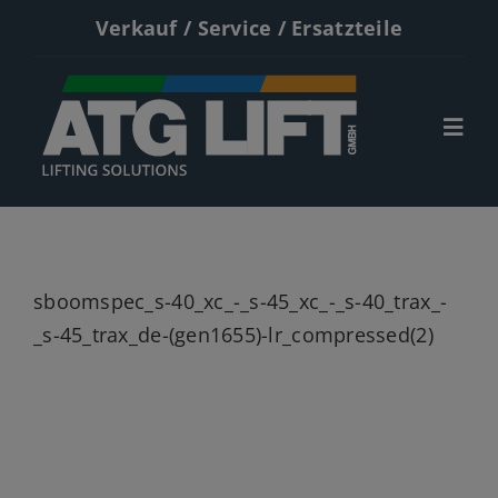
Zum
Verkauf / Service / Ersatzteile
Inhalt
springen
Togg
Navi
Start
Neumaschinen
sboomspec_s-40_xc_-_s-45_xc_-_s-40_trax_-
Gebrauchte
_s-45_trax_de-(gen1655)-lr_compressed(2)
Service
Kontakt