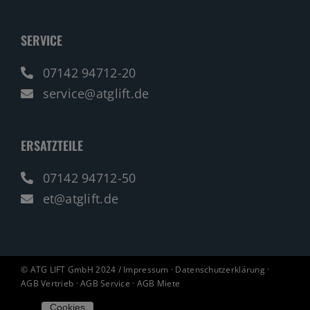
SERVICE
07142 94712-20
service@atglift.de
ERSATZTEILE
07142 94712-50
et@atglift.de
© ATG LIFT GmbH 2024 /
Impressum
·
Datenschutzerklärung
·
AGB Vertrieb
·
AGB Service
·
AGB Miete
Cookies