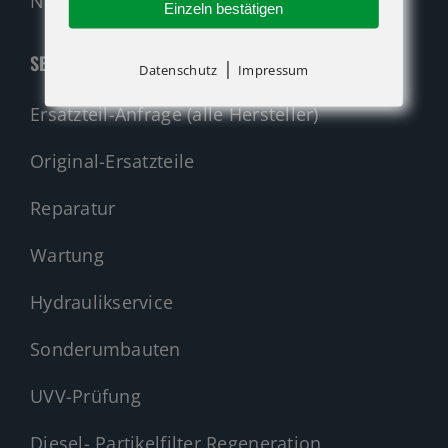
Nehmen Sie Kontakt auf!
Einzeln bestätigen
SERVICE
|
Datenschutz
Impressum
Ersatzteil-Anfrage (alle Hersteller)
Original-Ersatzteile
Reparatur
Wartung
Hydraulikservice
Sonderumbauten
UVV-Prüfung
Diesel- Partikelfilter Regeneration