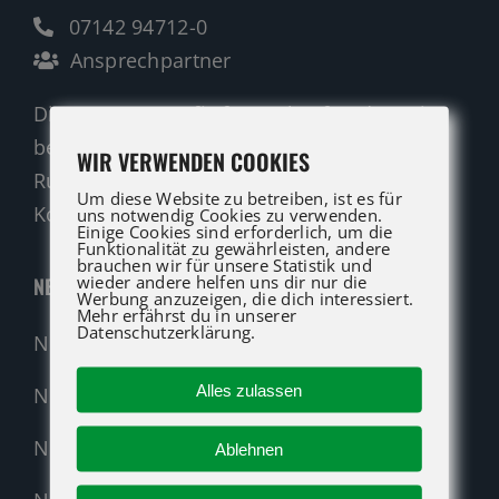
07142 94712-0
Ansprechpartner
Die ATG LIFT Profis für Verkauf und Service
beraten Sie gerne.
WIR VERWENDEN COOKIES
Rufen Sie an oder nutzen Sie unser
Um diese Website zu betreiben, ist es für
Kontaktformular für eine Anfrage.
uns notwendig Cookies zu verwenden.
Einige Cookies sind erforderlich, um die
Funktionalität zu gewährleisten, andere
brauchen wir für unsere Statistik und
wieder andere helfen uns dir nur die
NEUMASCHINEN
Werbung anzuzeigen, die dich interessiert.
Mehr erfährst du in unserer
Datenschutzerklärung.
Neumaschinen Übersicht
Alles zulassen
Neumaschinen Genie
Neumaschinen Merlo
Ablehnen