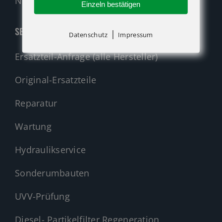
Nehmen Sie Kontakt auf!
Einzeln bestätigen
SERVICE
|
Datenschutz
Impressum
Ersatzteil-Anfrage (alle Hersteller)
Original-Ersatzteile
Reparatur
Wartung
Hydraulikservice
Sonderumbauten
UVV-Prüfung
Diesel- Partikelfilter Regeneration