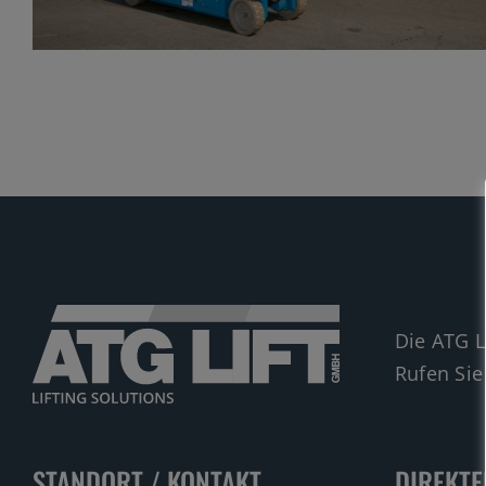
Die ATG L
Rufen Sie
STANDORT / KONTAKT
DIREKTE