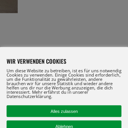
WIR VERWENDEN COOKIES
Um diese Website zu betreiben, ist es für uns notwendig
Cookies zu verwenden. Einige Cookies sind erforderlich,
um die Funktionalität zu gewährleisten, andere
brauchen wir für unsere Statistik und wieder andere
helfen uns dir nur die Werbung anzuzeigen, die dich
IFT Profis für Verkauf und Service beraten Sie gerne
interessiert. Mehr erfährst du in unserer
Datenschutzerklärung.
 an oder nutzen Sie unser Kontaktformular für eine 
Alles zulassen
R-KONTAKT
NEUMASCHINEN
Ablehnen