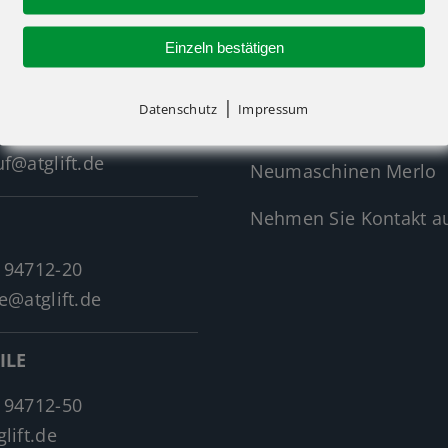
Einzeln bestätigen
Neumaschinen Übersi
|
Datenschutz
Impressum
Neumaschinen Genie
 94712-30
f@atglift.de
Neumaschinen Merlo
Nehmen Sie Kontakt au
 94712-20
e@atglift.de
ILE
 94712-50
lift.de