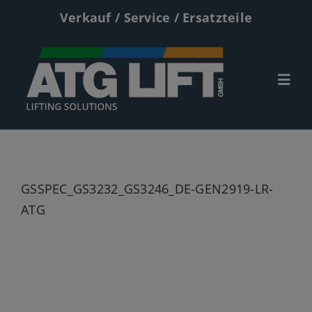
Zum
Verkauf / Service / Ersatzteile
Inhalt
springen
Togg
Navi
Start
Neumaschinen
GSSPEC_GS3232_GS3246_DE-GEN2919-LR-
Gebrauchte
ATG
Service
Kontakt