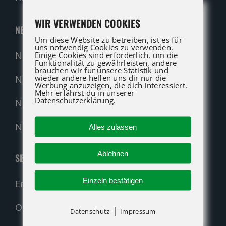
WIR VERWENDEN COOKIES
NEUMASCHINEN
Um diese Website zu betreiben, ist es für
uns notwendig Cookies zu verwenden.
Neumaschinen Übersicht
Einige Cookies sind erforderlich, um die
Funktionalität zu gewährleisten, andere
brauchen wir für unsere Statistik und
wieder andere helfen uns dir nur die
Neumaschinen Genie
Werbung anzuzeigen, die dich interessiert.
Mehr erfährst du in unserer
Datenschutzerklärung.
Neumaschinen Merlo
Nehmen Sie Kontakt auf!
Alles zulassen
Ablehnen
SERVICE
Einzeln bestätigen
Ersatzteil-Anfrage (alle Hersteller)
Original-Ersatzteile
|
Datenschutz
Impressum