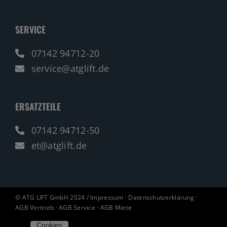
SERVICE
07142 94712-20
service@atglift.de
ERSATZTEILE
07142 94712-50
et@atglift.de
© ATG LIFT GmbH 2024 /
Impressum
·
Datenschutzerklärung
·
AGB Vertrieb
·
AGB Service
·
AGB Miete
Cookies