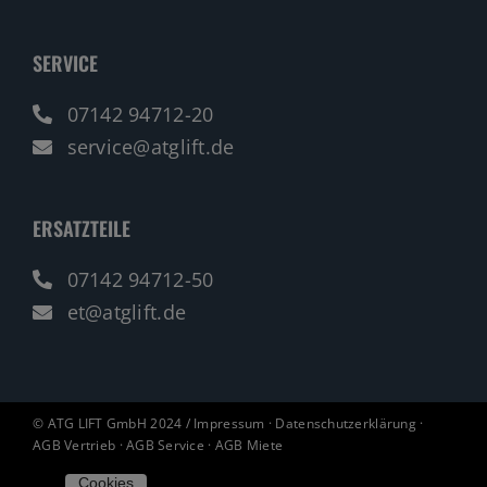
SERVICE
07142 94712-20
service@atglift.de
ERSATZTEILE
07142 94712-50
et@atglift.de
© ATG LIFT GmbH 2024 /
Impressum
·
Datenschutzerklärung
·
AGB Vertrieb
·
AGB Service
·
AGB Miete
Cookies