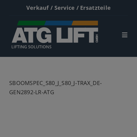
Zum
Verkauf / Service / Ersatzteile
Inhalt
springen
Togg
Navi
Start
Neumaschinen
SBOOMSPEC_S80_J_S80_J-TRAX_DE-
Gebrauchte
GEN2892-LR-ATG
Service
Kontakt