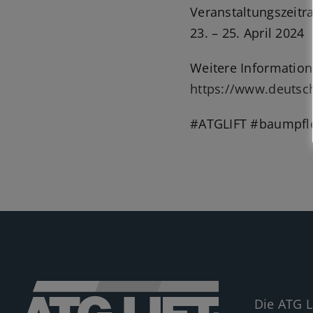
Veranstaltungszeitr
23. – 25. April 2024
Weitere Information
https://www.deutsc
#ATGLIFT #baumpfle
Die ATG L