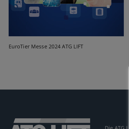
EuroTier Messe 2024 ATG LIFT
Die ATG L