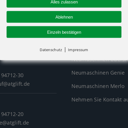
Alles zulassen
 an oder nutzen Sie unser Kontaktformular für eine 
Ablehnen
Einzeln bestätigen
R-KONTAKT
NEUMASCHINEN
|
Datenschutz
Impressum
Neumaschinen Übersi
Neumaschinen Genie
 94712-30
f@atglift.de
Neumaschinen Merlo
Nehmen Sie Kontakt au
 94712-20
e@atglift.de