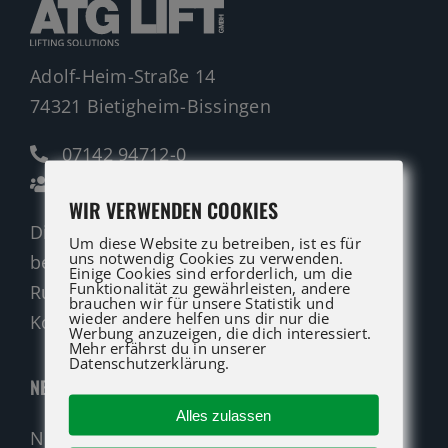
Adolf-Heim-Straße 14
74321 Bietigheim-Bissingen
07142 94712-0
Ansprechpartner
WIR VERWENDEN COOKIES
Die ATG LIFT Profis für Verkauf und Service
Um diese Website zu betreiben, ist es für
uns notwendig Cookies zu verwenden.
beraten Sie gerne.
Einige Cookies sind erforderlich, um die
Funktionalität zu gewährleisten, andere
Rufen Sie an oder nutzen Sie unser
brauchen wir für unsere Statistik und
wieder andere helfen uns dir nur die
Kontaktformular für eine Anfrage.
Werbung anzuzeigen, die dich interessiert.
Mehr erfährst du in unserer
Datenschutzerklärung.
NEUMASCHINEN
Alles zulassen
Neumaschinen Übersicht