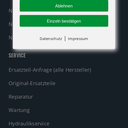
Ablehnen
Neumaschinen Genie
Einzeln bestätigen
Neumaschinen Merlo
Nehmen Sie Kontakt auf!
|
Datenschutz
Impressum
SERVICE
Ersatzteil-Anfrage (alle Hersteller)
Original-Ersatzteile
Reparatur
Wartung
Hydraulikservice