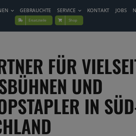
NEN
GEBRAUCHTE
SERVICE
KONTAKT
JOBS
Ersatzteile
Shop
RTNER FÜR VIELSEI
TSBÜHNEN UND
OPSTAPLER IN SÜD
CHLAND