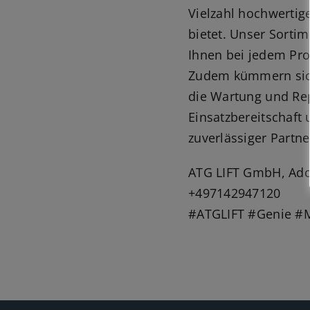
Vielzahl hochwertig
bietet. Unser Sortim
Ihnen bei jedem Pro
Zudem kümmern sich
die Wartung und Rep
Einsatzbereitschaft 
zuverlässiger Partn
ATG LIFT GmbH, Adol
+497142947120
#ATGLIFT #Genie #M