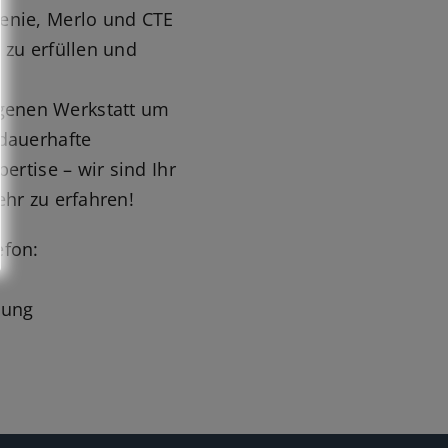
enie, Merlo und CTE
e zu erfüllen und
genen Werkstatt um
 dauerhafte
ertise – wir sind Ihr
ehr zu erfahren!
efon:
tung