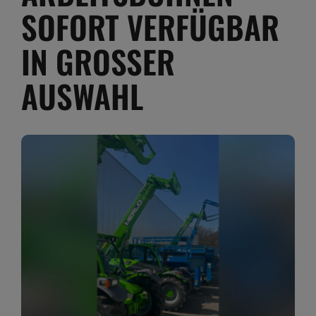
Jobs
SOFORT VERFÜGBAR
News
IN GROSSER A
Ersatzteile
USWAHL
Shop