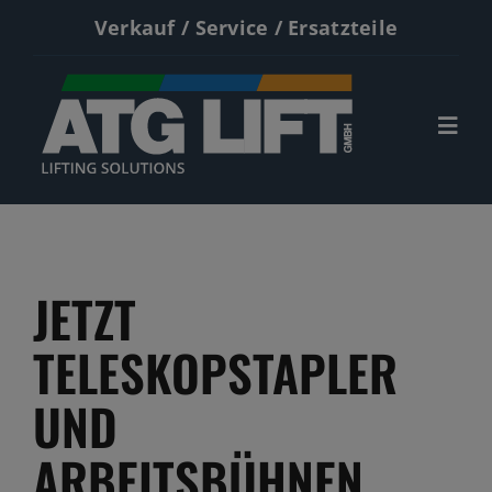
Zum
Verkauf / Service / Ersatzteile
Inhalt
springen
Togg
Navi
Start
Neumaschinen
JETZT
Gebrauchte
TELESKOPSTAPLER
Service
UND
Kontakt
ARBEITSBÜHNEN