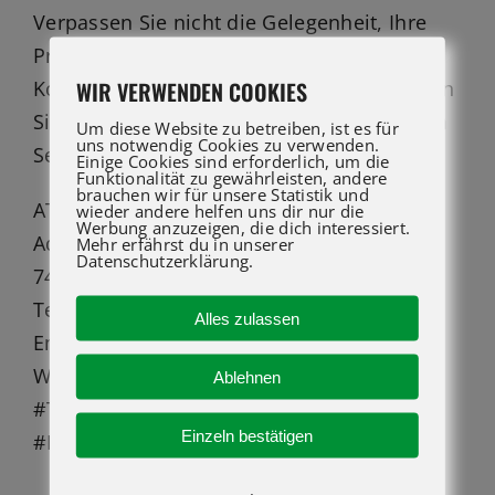
Verpassen Sie nicht die Gelegenheit, Ihre
Projekte effizienter zu gestalten.
WIR VERWENDEN COOKIES
Kontaktieren Sie uns noch heute und lassen
Sie sich von unserer Auswahl und unserem
Um diese Website zu betreiben, ist es für
uns notwendig Cookies zu verwenden.
Service überzeugen!
Einige Cookies sind erforderlich, um die
Funktionalität zu gewährleisten, andere
brauchen wir für unsere Statistik und
ATG LIFT GMBH
wieder andere helfen uns dir nur die
Werbung anzuzeigen, die dich interessiert.
Adolf-Heim-Straße 14
Mehr erfährst du in unserer
Datenschutzerklärung.
74321 Bietigheim-Bissingen
Telefon: +49 7142 94712-0
Alles zulassen
Email: info@atglift.de
Web: www.atglift.de
Ablehnen
#Teleskopstapler #Arbeitsbühnen #Genie
Einzeln bestätigen
#Merlo #CTE