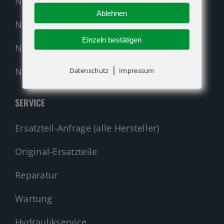
Neumaschinen Übersicht
Ablehnen
Neumaschinen Genie
Einzeln bestätigen
Neumaschinen Merlo
|
Nehmen Sie Kontakt auf!
Datenschutz
Impressum
SERVICE
Ersatzteil-Anfrage (alle Hersteller)
Original-Ersatzteile
Reparatur
Wartung
Hydraulikservice