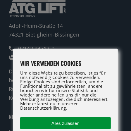
Adolf-Heim-Straße 14
74321 Bietigheim-Bissingen
07142 94712-0
Ansprechpartner
WIR VERWENDEN COOKIES
Die ATG LIFT Profis für Verkauf und Service
Um diese Website zu betreiben, ist es für
uns notwendig Cookies zu verwenden.
beraten Sie gerne.
Einige Cookies sind erforderlich, um die
Funktionalität zu gewährleisten, andere
Rufen Sie an oder nutzen Sie unser
brauchen wir für unsere Statistik und
wieder andere helfen uns dir nur die
Kontaktformular für eine Anfrage.
Werbung anzuzeigen, die dich interessiert.
Mehr erfährst du in unserer
Datenschutzerklärung.
NEUMASCHINEN
Alles zulassen