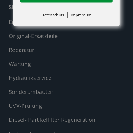
SERVICE
|
Datenschutz
Impressum
Ersatzteil-Anfrage (alle Hersteller)
Original-Ersatzteile
Reparatur
Wartung
Hydraulikservice
Sonderumbauten
UVV-Prüfung
Diesel- Partikelfilter Regeneration