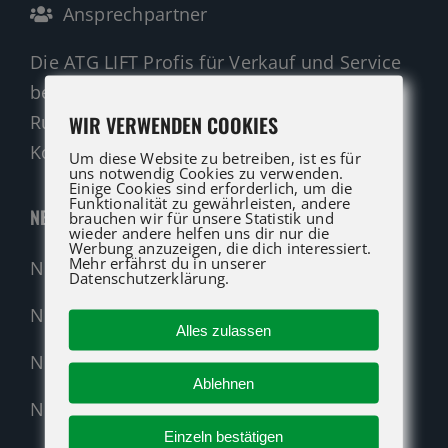
Ansprechpartner
Die ATG LIFT Profis für Verkauf und Service
beraten Sie gerne.
WIR VERWENDEN COOKIES
Rufen Sie an oder nutzen Sie unser
Kontaktformular für eine Anfrage.
Um diese Website zu betreiben, ist es für
uns notwendig Cookies zu verwenden.
Einige Cookies sind erforderlich, um die
Funktionalität zu gewährleisten, andere
NEUMASCHINEN
brauchen wir für unsere Statistik und
wieder andere helfen uns dir nur die
Werbung anzuzeigen, die dich interessiert.
Mehr erfährst du in unserer
Neumaschinen Übersicht
Datenschutzerklärung.
Neumaschinen Genie
Alles zulassen
Neumaschinen Merlo
Ablehnen
Nehmen Sie Kontakt auf!
Einzeln bestätigen