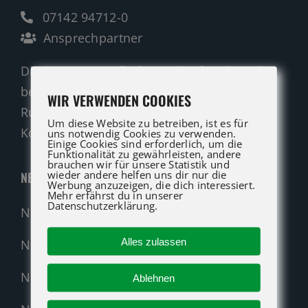
07142 94712-0
Ansprechpartner
Die ATG LIFT Profis für Verkauf und Service
beraten Sie gerne.
WIR VERWENDEN COOKIES
Rufen Sie an oder nutzen Sie unser
Um diese Website zu betreiben, ist es für
Kontaktformular für eine Anfrage.
uns notwendig Cookies zu verwenden.
Einige Cookies sind erforderlich, um die
Funktionalität zu gewährleisten, andere
brauchen wir für unsere Statistik und
wieder andere helfen uns dir nur die
NEUMASCHINEN
Werbung anzuzeigen, die dich interessiert.
Mehr erfährst du in unserer
Datenschutzerklärung.
Neumaschinen Übersicht
Alles zulassen
Neumaschinen Genie
Neumaschinen Merlo
Ablehnen