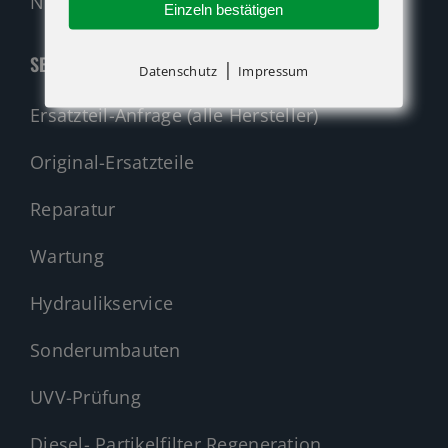
Nehmen Sie Kontakt auf!
Einzeln bestätigen
SERVICE
|
Datenschutz
Impressum
Ersatzteil-Anfrage (alle Hersteller)
Original-Ersatzteile
Reparatur
Wartung
Hydraulikservice
Sonderumbauten
UVV-Prüfung
Diesel- Partikelfilter Regeneration