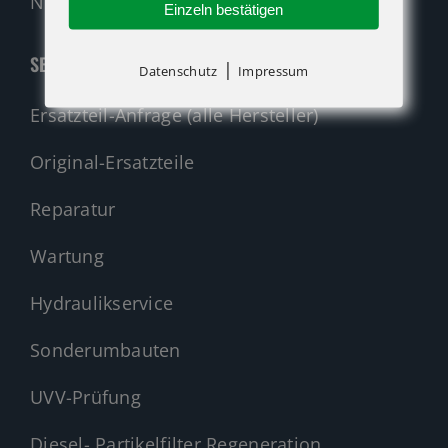
Nehmen Sie Kontakt auf!
Einzeln bestätigen
SERVICE
|
Datenschutz
Impressum
Ersatzteil-Anfrage (alle Hersteller)
Original-Ersatzteile
Reparatur
Wartung
Hydraulikservice
Sonderumbauten
UVV-Prüfung
Diesel- Partikelfilter Regeneration