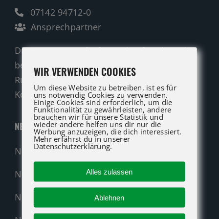
07142 94712-0
Ansprechpartner
Die ATG LIFT Profis für Verkauf und Service
beraten Sie gerne.
WIR VERWENDEN COOKIES
Rufen Sie an oder nutzen Sie unser
Um diese Website zu betreiben, ist es für
Kontaktformular für eine Anfrage.
uns notwendig Cookies zu verwenden.
Einige Cookies sind erforderlich, um die
Funktionalität zu gewährleisten, andere
brauchen wir für unsere Statistik und
wieder andere helfen uns dir nur die
NEUMASCHINEN
Werbung anzuzeigen, die dich interessiert.
Mehr erfährst du in unserer
Datenschutzerklärung.
Neumaschinen Übersicht
Alles zulassen
Neumaschinen Genie
Neumaschinen Merlo
Ablehnen