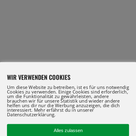
WIR VERWENDEN COOKIES
Um diese Website zu betreiben, ist es für uns notwendig
Cookies zu verwenden. Einige Cookies sind erforderlich,
um die Funktionalität zu gewährleisten, andere
brauchen wir für unsere Statistik und wieder andere
helfen uns dir nur die Werbung anzuzeigen, die dich
interessiert. Mehr erfährst du in unserer
Datenschutzerklärung.
IFT Profis für Verkauf und Service beraten Sie gerne
 an oder nutzen Sie unser Kontaktformular für eine 
Alles zulassen