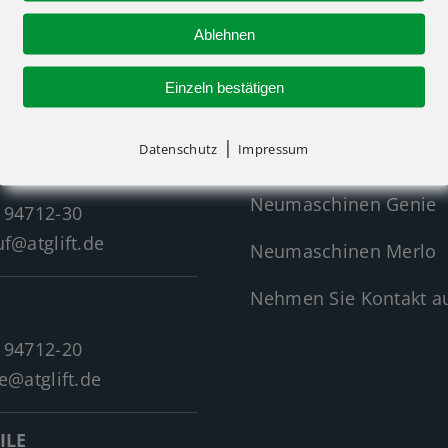
Ablehnen
R-KONTAKT
NEUMASCHINEN
Einzeln bestätigen
|
Datenschutz
Impressum
Neumaschinen Übersi
Neumaschinen Genie
 94712-30
f@atglift.de
Neumaschinen Merlo
Nehmen Sie Kontakt au
 94712-20
e@atglift.de
ILE