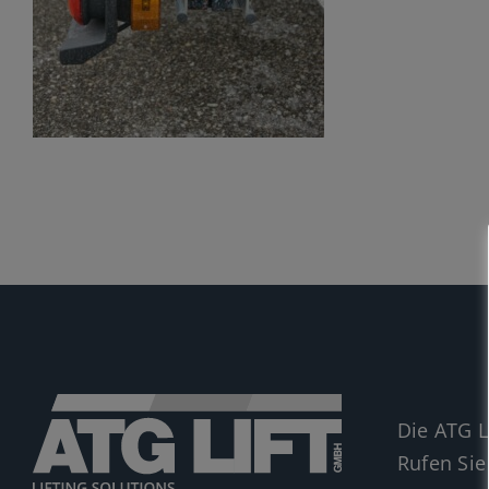
Die ATG L
Rufen Sie