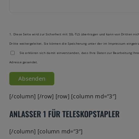
1. Diese Seite wird zur Sicherheit mit SSL-TLS übertragen und kann von Dritten n
Dritte weitergeleitet. Sie können die Speicherung unter der im Impressum eingetr
Sie erklären sich damit einverstanden, dass Ihre Daten zur Bearbeitung Ih
Adresse gesendet.
Bitte lasse dieses Feld leer.
[/column] [/row] [row] [column md=“3″]
ANLASSER 1 FÜR TELESKOPSTAPLER
[/column] [column md=“3″]