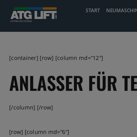
Zum
START
NEUMASCHI
Inhalt
springen
[container] [row] [column md=“12″]
ANLASSER FÜR T
[/column] [/row]
[row] [column md=“6″]