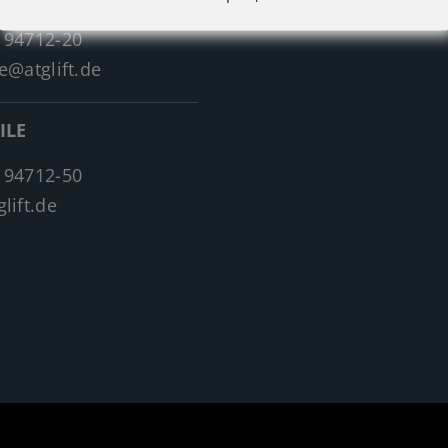
 94712-20
e@atglift.de
ILE
 94712-50
lift.de