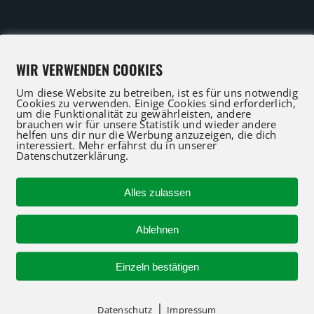
IFT Profis für Verkauf und Service beraten Sie gerne
WIR VERWENDEN COOKIES
 an oder nutzen Sie unser Kontaktformular für eine 
Um diese Website zu betreiben, ist es für uns notwendig
Cookies zu verwenden. Einige Cookies sind erforderlich,
um die Funktionalität zu gewährleisten, andere
brauchen wir für unsere Statistik und wieder andere
helfen uns dir nur die Werbung anzuzeigen, die dich
R-KONTAKT
NEUMASCHINEN
interessiert. Mehr erfährst du in unserer
Datenschutzerklärung.
Alles zulassen
Neumaschinen Übersi
Ablehnen
Neumaschinen Genie
 94712-30
f@atglift.de
Einzeln bestätigen
Neumaschinen Merlo
Nehmen Sie Kontakt au
|
Datenschutz
Impressum