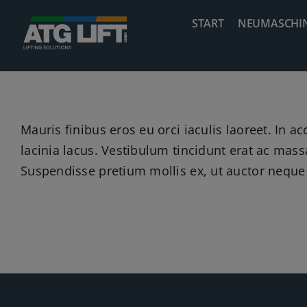
Zum
START
NEUMASCHI
Inhalt
springen
Mauris finibus eros eu orci iaculis laoreet. In ac
lacinia lacus. Vestibulum tincidunt erat ac ma
Suspendisse pretium mollis ex, ut auctor neque 