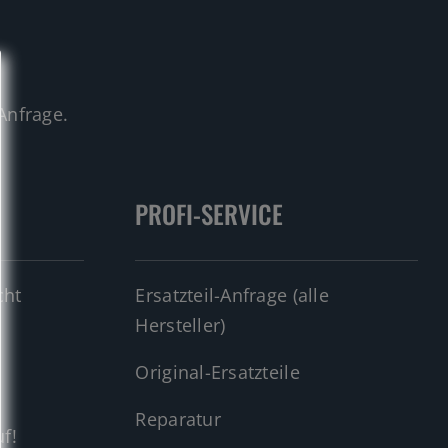
.
Anfrage.
PROFI-SERVICE
cht
Ersatzteil-Anfrage (alle
Hersteller)
Original-Ersatzteile
Reparatur
f!