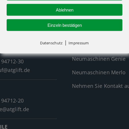
Ablehnen
R-KONTAKT
NEUMASCHINEN
Einzeln bestätigen
|
Datenschutz
Impressum
Neumaschinen Übersi
Neumaschinen Genie
 94712-30
f@atglift.de
Neumaschinen Merlo
Nehmen Sie Kontakt au
 94712-20
e@atglift.de
ILE