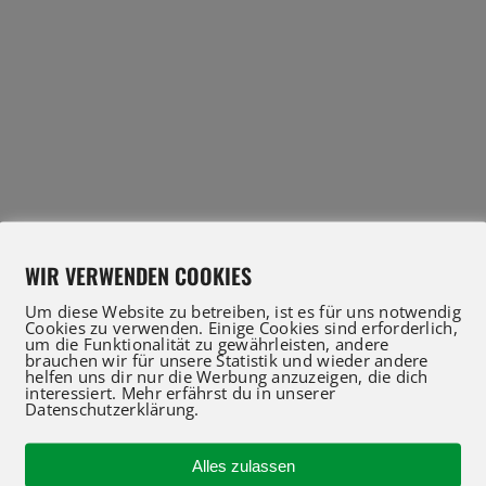
WIR VERWENDEN COOKIES
Um diese Website zu betreiben, ist es für uns notwendig
Cookies zu verwenden. Einige Cookies sind erforderlich,
um die Funktionalität zu gewährleisten, andere
brauchen wir für unsere Statistik und wieder andere
helfen uns dir nur die Werbung anzuzeigen, die dich
interessiert. Mehr erfährst du in unserer
Datenschutzerklärung.
IFT Profis für Verkauf und Service beraten Sie gerne
 an oder nutzen Sie unser Kontaktformular für eine 
Alles zulassen