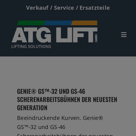
Zum
Verkauf / Service / Ersatzteile
Inhalt
springen
Togg
Navi
Start
Neumaschinen
GENIE® GS™-32 UND GS-46
Gebrauchte
SCHERENARBEITSBÜHNEN DER NEUESTEN
Service
GENERATION
Beeindruckende Kurven. Genie®
Kontakt
GS™-32 und GS-46