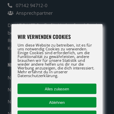
07142 94712-0
Ansprechpartner
Die ATG LIFT Profis für Verkauf und Service
beraten Sie gerne.
WIR VERWENDEN COOKIES
Rufen Sie an oder nutzen Sie unser
Um diese Website zu betreiben, ist es für
Kontaktformular für eine Anfrage.
uns notwendig Cookies zu verwenden.
Einige Cookies sind erforderlich, um die
Funktionalität zu gewährleisten, andere
brauchen wir für unsere Statistik und
NEUMASCHINEN
wieder andere helfen uns dir nur die
Werbung anzuzeigen, die dich interessiert.
Mehr erfährst du in unserer
Datenschutzerklärung.
Neumaschinen Übersicht
Neumaschinen Genie
Alles zulassen
Neumaschinen Merlo
Ablehnen
Nehmen Sie Kontakt auf!