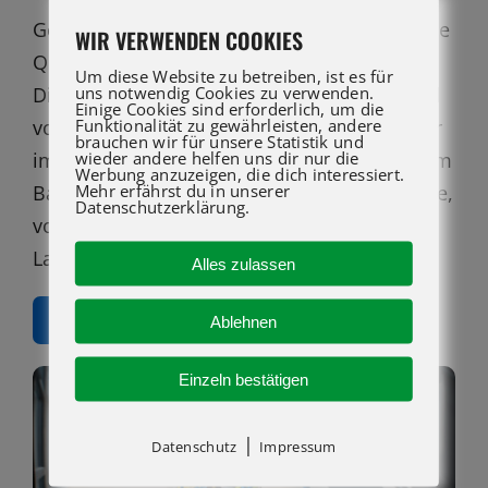
Genie Arbeitsbühnen bestechen durch hohe
WIR VERWENDEN COOKIES
Qualität, geringe Kosten und Langlebigkeit.
Um diese Website zu betreiben, ist es für
uns notwendig Cookies zu verwenden.
Die Arbeitsbühnen werden in einer Vielzahl
Einige Cookies sind erforderlich, um die
Funktionalität zu gewährleisten, andere
von Branchen weltweit eingesetzt, darunter
brauchen wir für unsere Statistik und
wieder andere helfen uns dir nur die
im Vermietungsgeschäft, in der Luftfahrt, im
Werbung anzuzeigen, die dich interessiert.
Mehr erfährst du in unserer
Baugewerbe, in der Veranstaltungsindustrie,
Datenschutzerklärung.
von Behörden und Kommunen sowie
Lagerhäusern und im Einzelhandel.
Alles zulassen
Vertrieb kontaktieren
Ablehnen
Einzeln bestätigen
|
Datenschutz
Impressum