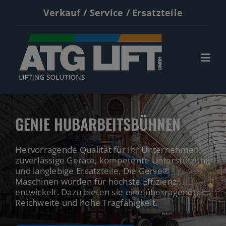
Zum
Verkauf / Service / Ersatzteile
Inhalt
springen
Togg
Navi
Start
GENIE HUBARBEITSBÜHNEN
Neumaschinen
Hervorragende Qualität für Ihr Unternehmen:
Gebrauchte
zuverlässige Geräte, kompetente Unterstützung
und langlebige Ersatzteile. Die Genie®
Service
Maschinen wurden für höchste Effizienz
entwickelt. Dazu bieten sie eine überragende
Kontakt
Reichweite und hohe Tragfähigkeit.