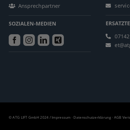
servic
Ansprechpartner
ERSATZTE
SOZIALEN-MEDIEN
07142
et@atg
© ATG LIFT GmbH 2024 /
Impressum
·
Datenschutzerklärung
·
AGB Vert