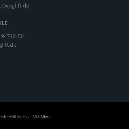
e@atglift.de
ILE
 94712-50
lift.de
rieb
·
AGB Service
·
AGB Miete