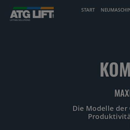
Zum
START
NEUMASCHI
Inhalt
springen
KOM
MAX
Die Modelle der 
Produktivit