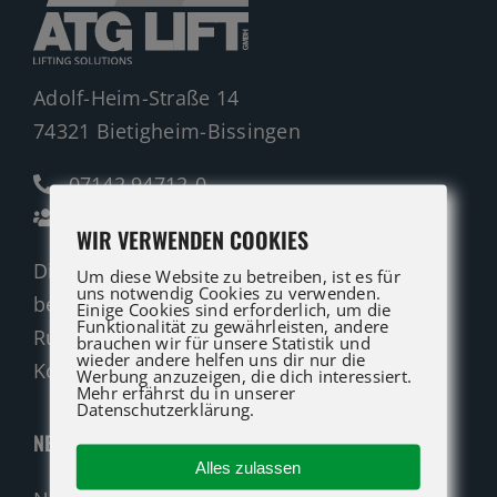
Adolf-Heim-Straße 14
74321 Bietigheim-Bissingen
07142 94712-0
Ansprechpartner
WIR VERWENDEN COOKIES
Die ATG LIFT Profis für Verkauf und Service
Um diese Website zu betreiben, ist es für
uns notwendig Cookies zu verwenden.
beraten Sie gerne.
Einige Cookies sind erforderlich, um die
Funktionalität zu gewährleisten, andere
Rufen Sie an oder nutzen Sie unser
brauchen wir für unsere Statistik und
wieder andere helfen uns dir nur die
Kontaktformular für eine Anfrage.
Werbung anzuzeigen, die dich interessiert.
Mehr erfährst du in unserer
Datenschutzerklärung.
NEUMASCHINEN
Alles zulassen