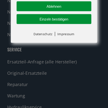
Neumaschinen Übersicht
Ablehnen
Neumaschinen Genie
Einzeln bestätigen
Neumaschinen Merlo
|
Nehmen Sie Kontakt auf!
Datenschutz
Impressum
SERVICE
Ersatzteil-Anfrage (alle Hersteller)
Original-Ersatzteile
Reparatur
Wartung
Hydraulikservice