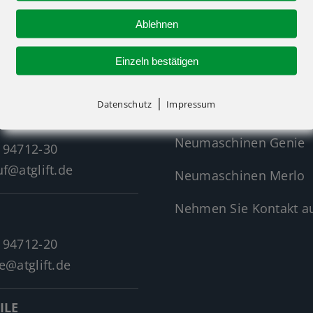
Ablehnen
R-KONTAKT
NEUMASCHINEN
Einzeln bestätigen
|
Datenschutz
Impressum
Neumaschinen Übersi
Neumaschinen Genie
 94712-30
f@atglift.de
Neumaschinen Merlo
Nehmen Sie Kontakt au
 94712-20
e@atglift.de
ILE