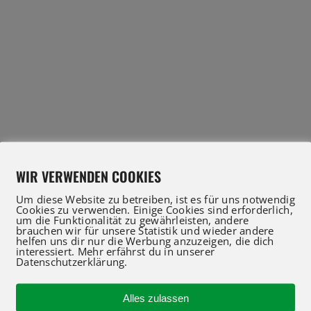
WIR VERWENDEN COOKIES
Um diese Website zu betreiben, ist es für uns notwendig
Cookies zu verwenden. Einige Cookies sind erforderlich,
um die Funktionalität zu gewährleisten, andere
brauchen wir für unsere Statistik und wieder andere
helfen uns dir nur die Werbung anzuzeigen, die dich
interessiert. Mehr erfährst du in unserer
Datenschutzerklärung.
IFT Profis für Verkauf und Service beraten Sie gerne
 an oder nutzen Sie unser Kontaktformular für eine 
Alles zulassen