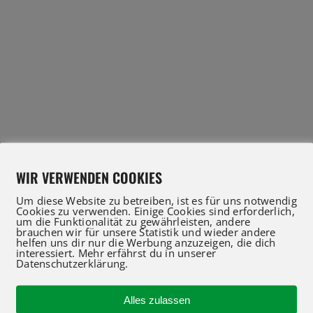
WIR VERWENDEN COOKIES
Um diese Website zu betreiben, ist es für uns notwendig
Cookies zu verwenden. Einige Cookies sind erforderlich,
um die Funktionalität zu gewährleisten, andere
brauchen wir für unsere Statistik und wieder andere
helfen uns dir nur die Werbung anzuzeigen, die dich
interessiert. Mehr erfährst du in unserer
Datenschutzerklärung.
IFT Profis für Verkauf und Service beraten Sie gerne
 an oder nutzen Sie unser Kontaktformular für eine 
Alles zulassen