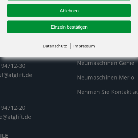
Ablehnen
R-KONTAKT
NEUMASCHINEN
Einzeln bestätigen
|
Datenschutz
Impressum
Neumaschinen Übersi
Neumaschinen Genie
 94712-30
f@atglift.de
Neumaschinen Merlo
Nehmen Sie Kontakt au
 94712-20
e@atglift.de
ILE