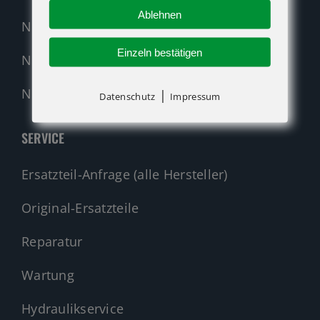
Ablehnen
Neumaschinen Genie
Einzeln bestätigen
Neumaschinen Merlo
Nehmen Sie Kontakt auf!
|
Datenschutz
Impressum
SERVICE
Ersatzteil-Anfrage (alle Hersteller)
Original-Ersatzteile
Reparatur
Wartung
Hydraulikservice