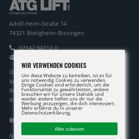
Adolf-Heim-Straße 14
74321 Bietigheim-Bissingen
07142 94712-0
Ansprechpartner
WIR VERWENDEN COOKIES
Die ATG LIFT Profis für Verkauf und Service
Um diese Website zu betreiben, ist es für
uns notwendig Cookies zu verwenden.
beraten Sie gerne.
Einige Cookies sind erforderlich, um die
Funktionalität zu gewährleisten, andere
Rufen Sie an oder nutzen Sie unser
brauchen wir für unsere Statistik und
wieder andere helfen uns dir nur die
Kontaktformular für eine Anfrage.
Werbung anzuzeigen, die dich interessiert.
Mehr erfährst du in unserer
Datenschutzerklärung.
NEUMASCHINEN
Alles zulassen
Neumaschinen Übersicht