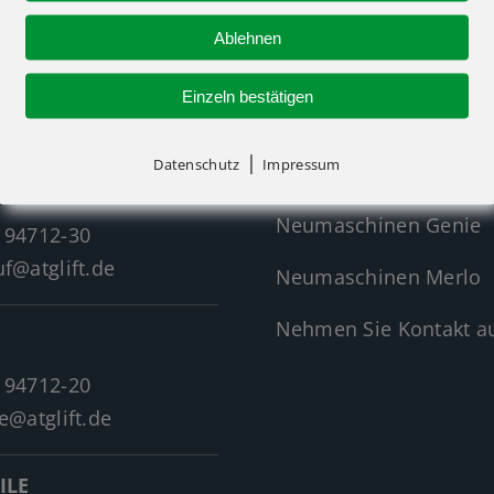
Ablehnen
R-KONTAKT
NEUMASCHINEN
Einzeln bestätigen
|
Datenschutz
Impressum
Neumaschinen Übersi
Neumaschinen Genie
 94712-30
f@atglift.de
Neumaschinen Merlo
Nehmen Sie Kontakt au
 94712-20
e@atglift.de
ILE