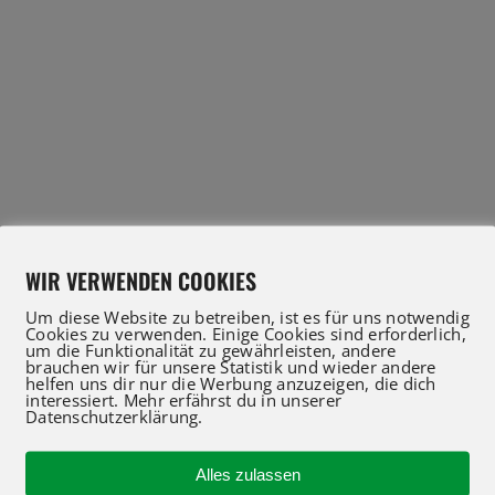
WIR VERWENDEN COOKIES
Um diese Website zu betreiben, ist es für uns notwendig
Cookies zu verwenden. Einige Cookies sind erforderlich,
um die Funktionalität zu gewährleisten, andere
brauchen wir für unsere Statistik und wieder andere
helfen uns dir nur die Werbung anzuzeigen, die dich
interessiert. Mehr erfährst du in unserer
Datenschutzerklärung.
IFT Profis für Verkauf und Service beraten Sie gerne
 an oder nutzen Sie unser Kontaktformular für eine 
Alles zulassen