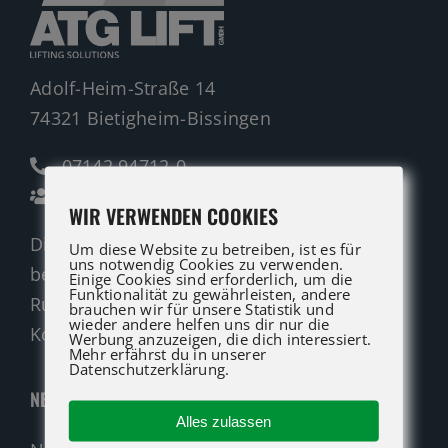
Adolf-Heim-Straße 14
74321 Bietigheim-Bissingen
07142 94712-0
Ansprechpartner
WIR VERWENDEN COOKIES
Die ATG LIFT Profis für Verkauf und Service
Um diese Website zu betreiben, ist es für
uns notwendig Cookies zu verwenden.
beraten Sie gerne.
Einige Cookies sind erforderlich, um die
Funktionalität zu gewährleisten, andere
Rufen Sie an oder nutzen Sie unser
brauchen wir für unsere Statistik und
wieder andere helfen uns dir nur die
Kontaktformular für eine Anfrage.
Werbung anzuzeigen, die dich interessiert.
Mehr erfährst du in unserer
Datenschutzerklärung.
NEUMASCHINEN
Alles zulassen