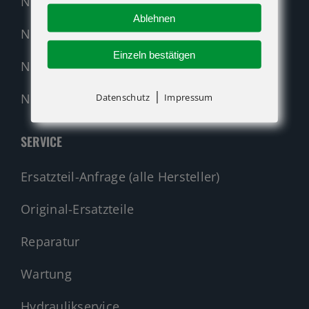
Neumaschinen Übersicht
Ablehnen
Neumaschinen Genie
Einzeln bestätigen
Neumaschinen Merlo
|
Nehmen Sie Kontakt auf!
Datenschutz
Impressum
SERVICE
Ersatzteil-Anfrage (alle Hersteller)
Original-Ersatzteile
Reparatur
Wartung
Hydraulikservice