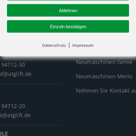
Ablehnen
R-KONTAKT
NEUMASCHINEN
Einzeln bestätigen
|
Datenschutz
Impressum
Neumaschinen Übersi
Neumaschinen Genie
 94712-30
f@atglift.de
Neumaschinen Merlo
Nehmen Sie Kontakt au
 94712-20
e@atglift.de
ILE