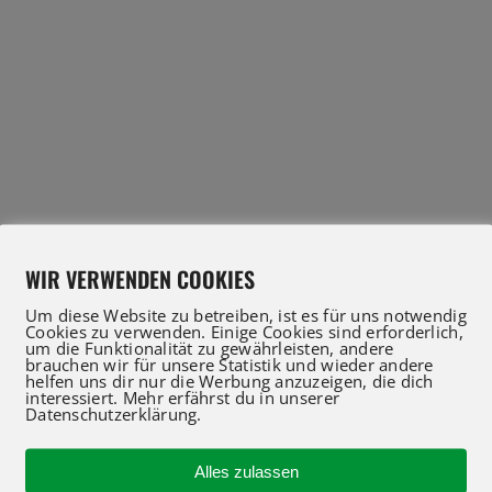
WIR VERWENDEN COOKIES
Um diese Website zu betreiben, ist es für uns notwendig
Cookies zu verwenden. Einige Cookies sind erforderlich,
um die Funktionalität zu gewährleisten, andere
brauchen wir für unsere Statistik und wieder andere
helfen uns dir nur die Werbung anzuzeigen, die dich
interessiert. Mehr erfährst du in unserer
Datenschutzerklärung.
IFT Profis für Verkauf und Service beraten Sie gerne
 an oder nutzen Sie unser Kontaktformular für eine 
Alles zulassen