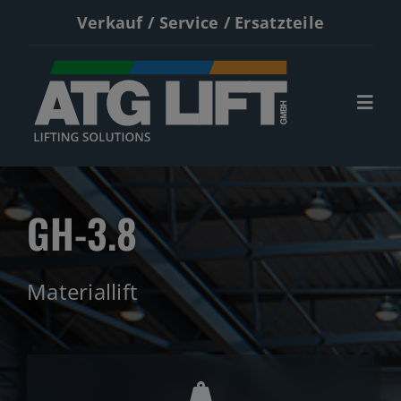
Zum
Verkauf / Service / Ersatzteile
Inhalt
springen
Togg
Navi
Start
GH-3.8
Neumaschinen
Gebrauchte
Materiallift
Service
Kontakt