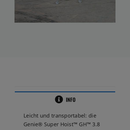
INFO
Leicht und transportabel: die
Genie® Super Hoist™ GH™ 3.8
Materiallifte können wahlweise
mit CO2 oder Druckluft