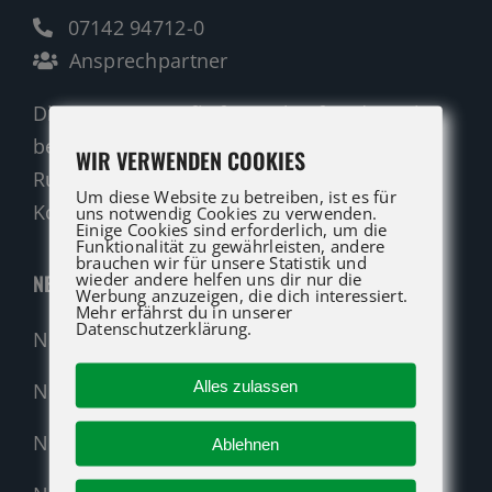
07142 94712-0
Ansprechpartner
Die ATG LIFT Profis für Verkauf und Service
beraten Sie gerne.
WIR VERWENDEN COOKIES
Rufen Sie an oder nutzen Sie unser
Um diese Website zu betreiben, ist es für
Kontaktformular für eine Anfrage.
uns notwendig Cookies zu verwenden.
Einige Cookies sind erforderlich, um die
Funktionalität zu gewährleisten, andere
brauchen wir für unsere Statistik und
wieder andere helfen uns dir nur die
NEUMASCHINEN
Werbung anzuzeigen, die dich interessiert.
Mehr erfährst du in unserer
Datenschutzerklärung.
Neumaschinen Übersicht
Alles zulassen
Neumaschinen Genie
Neumaschinen Merlo
Ablehnen