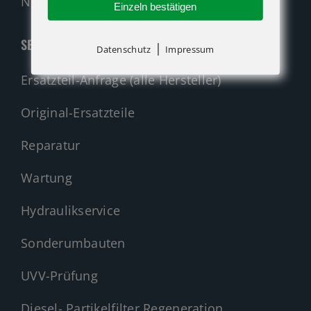
Nehmen Sie Kontakt auf!
Einzeln bestätigen
SERVICE
|
Datenschutz
Impressum
Ersatzteil-Anfrage (alle Hersteller)
Original-Ersatzteile
Reparatur
Wartung
Hydraulikservice
Sonderumbauten
UVV-Prüfung
Diesel- Partikelfilter Regeneration