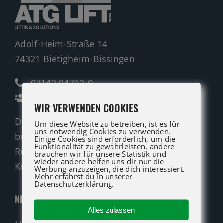
Adolf-Heim-Straße 14
74321 Bietigheim-Bissingen
07142 94712-0
Ansprechpartner
WIR VERWENDEN COOKIES
Die ATG LIFT Profis für Verkauf und Service
Um diese Website zu betreiben, ist es für
uns notwendig Cookies zu verwenden.
beraten Sie gerne.
Einige Cookies sind erforderlich, um die
Funktionalität zu gewährleisten, andere
Rufen Sie an oder nutzen Sie unser
brauchen wir für unsere Statistik und
wieder andere helfen uns dir nur die
Kontaktformular für eine Anfrage.
Werbung anzuzeigen, die dich interessiert.
Mehr erfährst du in unserer
Datenschutzerklärung.
NEUMASCHINEN
Alles zulassen