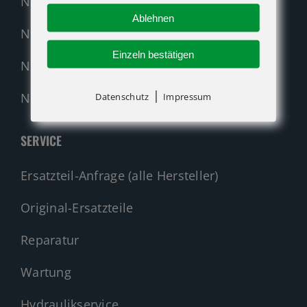
Neumaschinen Übersicht
Ablehnen
Neumaschinen Genie
Einzeln bestätigen
Neumaschinen Merlo
|
Nehmen Sie Kontakt auf!
Datenschutz
Impressum
SERVICE
Ersatzteil-Anfrage (alle Hersteller)
Original-Ersatzteile
Reparatur
Wartung
Hydraulikservice