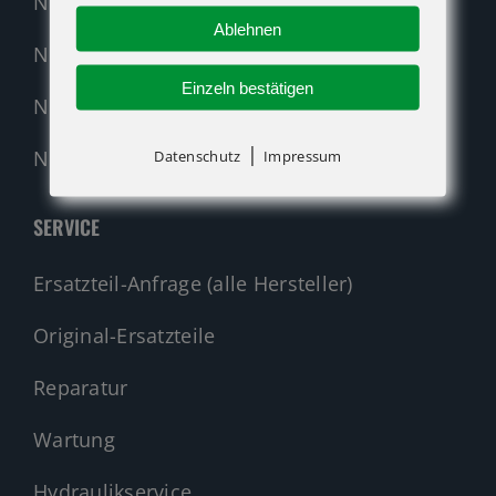
Neumaschinen Übersicht
Ablehnen
Neumaschinen Genie
Einzeln bestätigen
Neumaschinen Merlo
|
Nehmen Sie Kontakt auf!
Datenschutz
Impressum
SERVICE
Ersatzteil-Anfrage (alle Hersteller)
Original-Ersatzteile
Reparatur
Wartung
Hydraulikservice