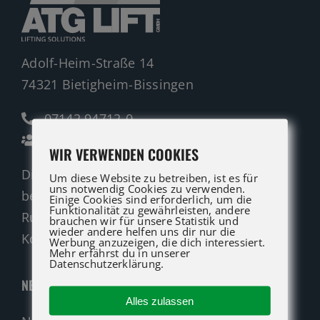
Adolf-Heim-Straße 14
74321 Bietigheim-Bissingen
07142 94712-0
Ansprechpartner
WIR VERWENDEN COOKIES
Die ATG LIFT Profis für Verkauf und Service
Um diese Website zu betreiben, ist es für
uns notwendig Cookies zu verwenden.
beraten Sie gerne.
Einige Cookies sind erforderlich, um die
Funktionalität zu gewährleisten, andere
Rufen Sie an oder nutzen Sie unser
brauchen wir für unsere Statistik und
wieder andere helfen uns dir nur die
Kontaktformular für eine Anfrage.
Werbung anzuzeigen, die dich interessiert.
Mehr erfährst du in unserer
Datenschutzerklärung.
NEUMASCHINEN
Alles zulassen