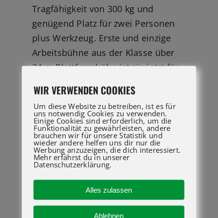
Tragfähigkeit von 300 kg und
genügend Platz für zwei Personen
plus Werkzeug. Erste und einzige
Arbeitsbühne aus der Klasse über
24 m Plattformhöhe ist sie jetzt für
mehr Geländegänigkeit mit Genie
WIR VERWENDEN COOKIES
TraX™-Konfiguration – erhältlich.
Um diese Website zu betreiben, ist es für
uns notwendig Cookies zu verwenden.
Übersicht
Einige Cookies sind erforderlich, um die
Funktionalität zu gewährleisten, andere
brauchen wir für unsere Statistik und
wieder andere helfen uns dir nur die
Perfekt für allgemeine Arbeiten
Werbung anzuzeigen, die dich interessiert.
Mehr erfährst du in unserer
im Baugewerbe, bei der
Datenschutzerklärung.
Wartung und Inspektion sowie
für alle Arten von
Alles zulassen
Malerarbeiten
Ablehnen