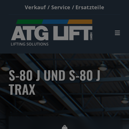
Zum
Verkauf / Service / Ersatzteile
Inhalt
springen
Togg
Navi
Start
S-80 J UND S-80 J
Neumaschinen
TRAX
Gebrauchte
Service
Kontakt