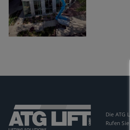
Die ATG L
Rufen Sie