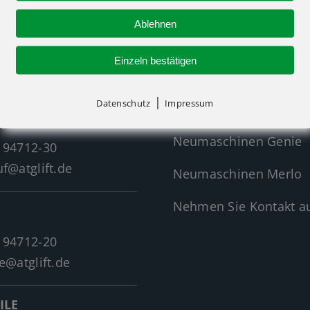
Ablehnen
R-KONTAKT
NEUMASCHINEN
Einzeln bestätigen
|
Datenschutz
Impressum
Neumaschinen Übersi
Neumaschinen Genie
 94712-30
f@atglift.de
Neumaschinen Merlo
Nehmen Sie Kontakt au
 94712-20
e@atglift.de
ILE