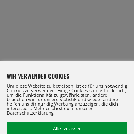
WIR VERWENDEN COOKIES
Um diese Website zu betreiben, ist es für uns notwendig
Cookies zu verwenden. Einige Cookies sind erforderlich,
um die Funktionalität zu gewährleisten, andere
brauchen wir für unsere Statistik und wieder andere
helfen uns dir nur die Werbung anzuzeigen, die dich
interessiert. Mehr erfährst du in unserer
Datenschutzerklärung.
IFT Profis für Verkauf und Service beraten Sie gerne
 an oder nutzen Sie unser Kontaktformular für eine 
Alles zulassen