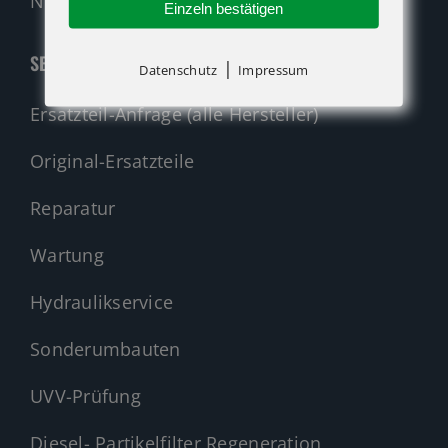
Nehmen Sie Kontakt auf!
Einzeln bestätigen
SERVICE
|
Datenschutz
Impressum
Ersatzteil-Anfrage (alle Hersteller)
Original-Ersatzteile
Reparatur
Wartung
Hydraulikservice
Sonderumbauten
UVV-Prüfung
Diesel- Partikelfilter Regeneration