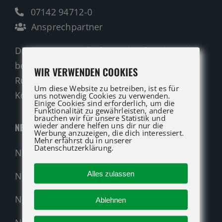
07142 94712-0
Ansprechpartner
Die ATG LIFT Profis für Verkauf und Service
beraten Sie gerne.
WIR VERWENDEN COOKIES
Rufen Sie an oder nutzen Sie unser
Um diese Website zu betreiben, ist es für
Kontaktformular für eine Anfrage.
uns notwendig Cookies zu verwenden.
Einige Cookies sind erforderlich, um die
Funktionalität zu gewährleisten, andere
brauchen wir für unsere Statistik und
wieder andere helfen uns dir nur die
NEUMASCHINEN
Werbung anzuzeigen, die dich interessiert.
Mehr erfährst du in unserer
Datenschutzerklärung.
Neumaschinen Übersicht
Alles zulassen
Neumaschinen Genie
Neumaschinen Merlo
Ablehnen