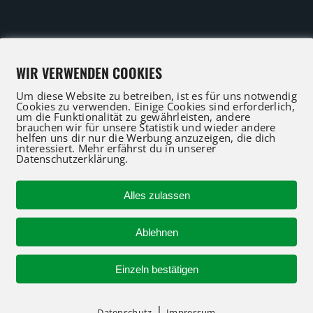
IFT Profis für Verkauf und Service beraten Sie gerne
WIR VERWENDEN COOKIES
 an oder nutzen Sie unser Kontaktformular für eine 
Um diese Website zu betreiben, ist es für uns notwendig
Cookies zu verwenden. Einige Cookies sind erforderlich,
um die Funktionalität zu gewährleisten, andere
brauchen wir für unsere Statistik und wieder andere
helfen uns dir nur die Werbung anzuzeigen, die dich
interessiert. Mehr erfährst du in unserer
R-KONTAKT
NEUMASCHINEN
Datenschutzerklärung.
Alles zulassen
Neumaschinen Übersi
Ablehnen
Neumaschinen Genie
 94712-30
Einzeln bestätigen
f@atglift.de
Neumaschinen Merlo
|
Nehmen Sie Kontakt au
Datenschutz
Impressum