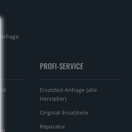
.
Anfrage.
PROFI-SERVICE
cht
Ersatzteil-Anfrage (alle
Hersteller)
Original-Ersatzteile
Reparatur
f!