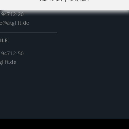
 94712-20
e@atglift.de
ILE
 94712-50
lift.de