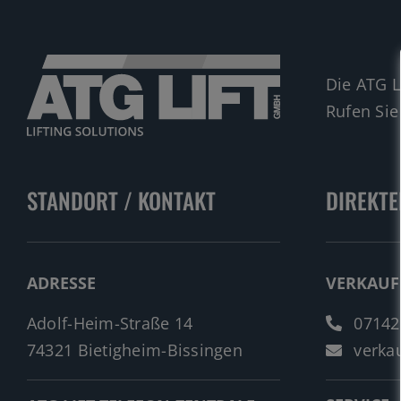
Die ATG L
Rufen Sie
STANDORT / KONTAKT
DIREKTE
ADRESSE
VERKAUF
Adolf-Heim-Straße 14
07142
74321 Bietigheim-Bissingen
verkau