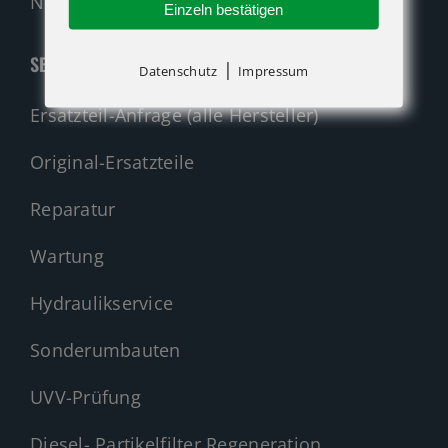
Nehmen Sie Kontakt auf!
Einzeln bestätigen
SERVICE
|
Datenschutz
Impressum
Ersatzteil-Anfrage (alle Hersteller)
Original-Ersatzteile
Reparatur
Wartung
Hydraulikservice
Sonderumbauten
UVV-Prüfung
Diesel- Partikelfilter Regeneration