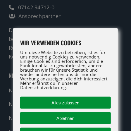
07142 94712-0
Ansprechpartner
Die ATG LIFT Profis für Verkauf und Service
beraten Sie gerne.
WIR VERWENDEN COOKIES
Rufen Sie an oder nutzen Sie unser
Um diese Website zu betreiben, ist es für
Kontaktformular für eine Anfrage.
uns notwendig Cookies zu verwenden.
Einige Cookies sind erforderlich, um die
Funktionalität zu gewährleisten, andere
brauchen wir für unsere Statistik und
wieder andere helfen uns dir nur die
NEUMASCHINEN
Werbung anzuzeigen, die dich interessiert.
Mehr erfährst du in unserer
Datenschutzerklärung.
Neumaschinen Übersicht
Alles zulassen
Neumaschinen Genie
Neumaschinen Merlo
Ablehnen