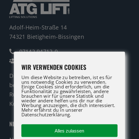
Adolf-Heim-Straße 14
74321 Bietigheim-Bissingen
07142 94712-0
Ansprechpartner
WIR VERWENDEN COOKIES
Die ATG LIFT Profis für Verkauf und Service
Um diese Website zu betreiben, ist es für
uns notwendig Cookies zu verwenden.
beraten Sie gerne.
Einige Cookies sind erforderlich, um die
Funktionalität zu gewährleisten, andere
Rufen Sie an oder nutzen Sie unser
brauchen wir für unsere Statistik und
wieder andere helfen uns dir nur die
Kontaktformular für eine Anfrage.
Werbung anzuzeigen, die dich interessiert.
Mehr erfährst du in unserer
Datenschutzerklärung.
NEUMASCHINEN
Alles zulassen