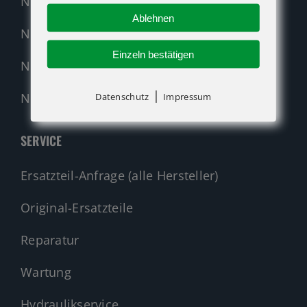
Neumaschinen Übersicht
Ablehnen
Neumaschinen Genie
Einzeln bestätigen
Neumaschinen Merlo
|
Nehmen Sie Kontakt auf!
Datenschutz
Impressum
SERVICE
Ersatzteil-Anfrage (alle Hersteller)
Original-Ersatzteile
Reparatur
Wartung
Hydraulikservice