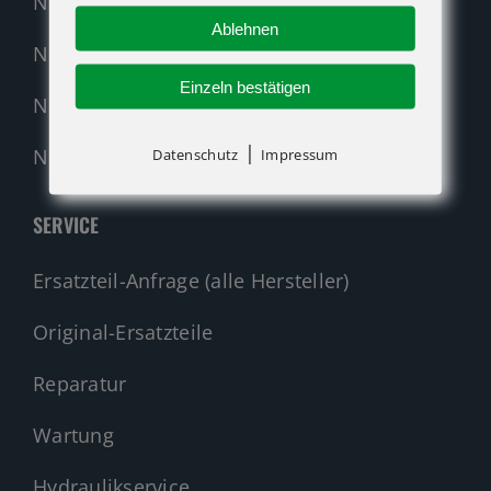
Neumaschinen Übersicht
Ablehnen
Neumaschinen Genie
Einzeln bestätigen
Neumaschinen Merlo
|
Nehmen Sie Kontakt auf!
Datenschutz
Impressum
SERVICE
Ersatzteil-Anfrage (alle Hersteller)
Original-Ersatzteile
Reparatur
Wartung
Hydraulikservice