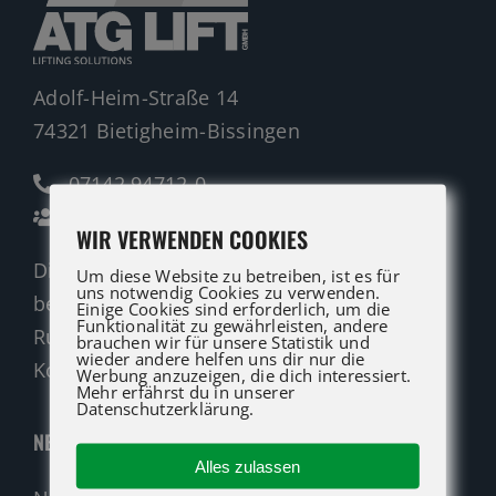
Adolf-Heim-Straße 14
74321 Bietigheim-Bissingen
07142 94712-0
Ansprechpartner
WIR VERWENDEN COOKIES
Die ATG LIFT Profis für Verkauf und Service
Um diese Website zu betreiben, ist es für
uns notwendig Cookies zu verwenden.
beraten Sie gerne.
Einige Cookies sind erforderlich, um die
Funktionalität zu gewährleisten, andere
Rufen Sie an oder nutzen Sie unser
brauchen wir für unsere Statistik und
wieder andere helfen uns dir nur die
Kontaktformular für eine Anfrage.
Werbung anzuzeigen, die dich interessiert.
Mehr erfährst du in unserer
Datenschutzerklärung.
NEUMASCHINEN
Alles zulassen