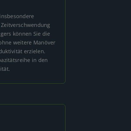
 insbesondere
nn Zeitverschwendung
egers können Sie die
 ohne weitere Manöver
ktivität erzielen.
pazitätsreihe in den
tät.