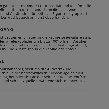
gn garantiert maximale Funktionalität und Komfort; die
ellten Informationen und die Bedienelemente der
 und Geräte sind für optimale Ergonomie gruppiert.
Lenkrad ist auch am Joystick vorhanden.
NGANG
d bequemen Einstieg in die Kabine zu gewährleisten,
 Merlo-Teleskoplader um bis zu 180° öffnen. Darüber
ite der Tür mit einem großen Handlauf ausgestattet,
in- und Aussteigen in die Kabine erleichtert.
GE
mobilstandards, wodurch die Aufwärm- und
eich zu einer herkömmlichen Klimaanlage halbiert
nung befindet sich an der Seite der Kabine, entfernt
b- und Schmutzquellen, während sich im Inneren 8