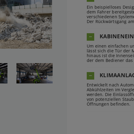
Ein beispielloses Desi
dem Fahrer bereitgest
verschiedenen Systeme
Der Rückwärtsgang am 
KABINENEI
Um einen einfachen un
lässt sich die Tür der
hinaus ist die Innense
der dem Bediener das E
KLIMAANLA
Entwickelt nach Auto
Abkühlzeiten im Vergl
werden. Die Einlassöff
von potenziellen Stau
Öffnungen befinden.