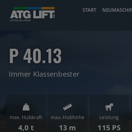
Zum
START
NEUMASCHI
Inhalt
springen
P 40.13
Immer Klassenbester
max. Hubkraft
max. Hubhöhe
Leistung
4,0 t
13 m
115 PS