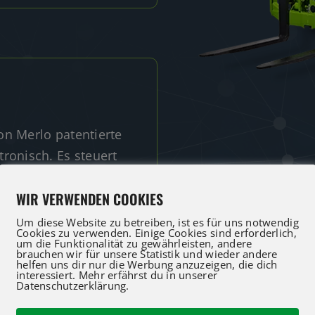
on Merlo patentierte
ronisch. Es steuert
hydrostatischen Pumpe
WIR VERWENDEN COOKIES
ebs, maximiert die
h bis zu 18 %
Um diese Website zu betreiben, ist es für uns notwendig
Cookies zu verwenden. Einige Cookies sind erforderlich,
um die Funktionalität zu gewährleisten, andere
brauchen wir für unsere Statistik und wieder andere
helfen uns dir nur die Werbung anzuzeigen, die dich
interessiert. Mehr erfährst du in unserer
Datenschutzerklärung.