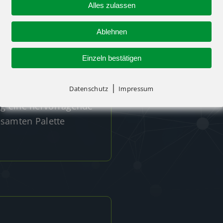
Alles zulassen
 MASCHINE BLEIBEN
Ablehnen
Einzeln bestätigen
res Arbeiten
er Kontur der
|
Datenschutz
Impressum
lisierung selbst auf
ig eine hervorragende
esamten Palette