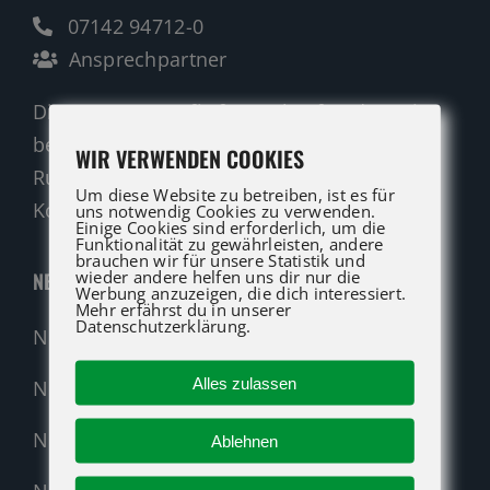
07142 94712-0
Ansprechpartner
Die ATG LIFT Profis für Verkauf und Service
beraten Sie gerne.
WIR VERWENDEN COOKIES
Rufen Sie an oder nutzen Sie unser
Um diese Website zu betreiben, ist es für
Kontaktformular für eine Anfrage.
uns notwendig Cookies zu verwenden.
Einige Cookies sind erforderlich, um die
Funktionalität zu gewährleisten, andere
brauchen wir für unsere Statistik und
wieder andere helfen uns dir nur die
NEUMASCHINEN
Werbung anzuzeigen, die dich interessiert.
Mehr erfährst du in unserer
Datenschutzerklärung.
Neumaschinen Übersicht
Alles zulassen
Neumaschinen Genie
Neumaschinen Merlo
Ablehnen