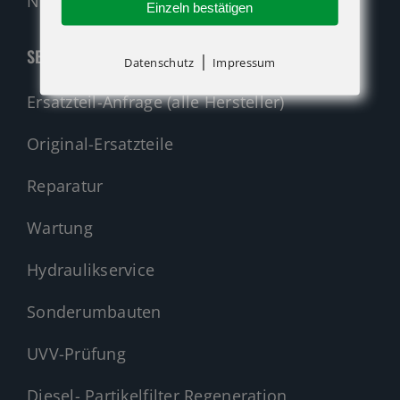
Nehmen Sie Kontakt auf!
Einzeln bestätigen
SERVICE
|
Datenschutz
Impressum
Ersatzteil-Anfrage (alle Hersteller)
Original-Ersatzteile
Reparatur
Wartung
Hydraulikservice
Sonderumbauten
UVV-Prüfung
Diesel- Partikelfilter Regeneration