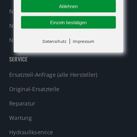
Ablehnen
Neumaschinen Genie
Einzeln bestätigen
Neumaschinen Merlo
Nehmen Sie Kontakt auf!
|
Datenschutz
Impressum
SERVICE
Ersatzteil-Anfrage (alle Hersteller)
Original-Ersatzteile
Reparatur
Wartung
Hydraulikservice