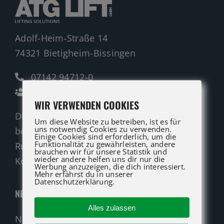
Adolf-Heim-Straße 14
74321 Bietigheim-Bissingen
07142 94712-0
Ansprechpartner
WIR VERWENDEN COOKIES
Die ATG LIFT Profis für Verkauf und Service
Um diese Website zu betreiben, ist es für
uns notwendig Cookies zu verwenden.
beraten Sie gerne.
Einige Cookies sind erforderlich, um die
Funktionalität zu gewährleisten, andere
Rufen Sie an oder nutzen Sie unser
brauchen wir für unsere Statistik und
wieder andere helfen uns dir nur die
Kontaktformular für eine Anfrage.
Werbung anzuzeigen, die dich interessiert.
Mehr erfährst du in unserer
Datenschutzerklärung.
NEUMASCHINEN
Alles zulassen
Neumaschinen Übersicht