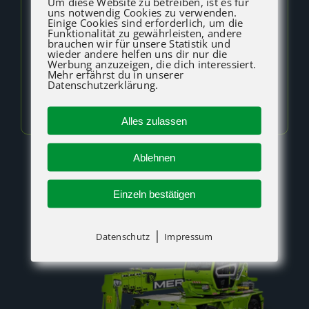
Um diese Website zu betreiben, ist es für
uns notwendig Cookies zu verwenden.
alle Bewegungen oder
Einige Cookies sind erforderlich, um die
Funktionalität zu gewährleisten, andere
Positionsänderungen der Last zu
brauchen wir für unsere Statistik und
wieder andere helfen uns dir nur die
überwachen, ohne den Nacken über
Werbung anzuzeigen, die dich interessiert.
Mehr erfährst du in unserer
längere Zeit in eine unbequeme
Datenschutzerklärung.
Position bringen zu müssen.
Alles zulassen
Ablehnen
Einzeln bestätigen
|
Datenschutz
Impressum