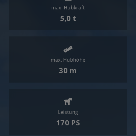
Jobs
max. Hubkraft
News
5,0 t
Ersatzteile
Shop
max. Hubhöhe
30 m
Leistung
170 PS