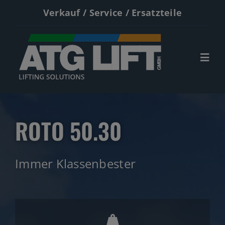
Zum
Verkauf / Service / Ersatzteile
Inhalt
springen
Togg
Navi
Start
ROTO 50.30
Neumaschinen
Gebrauchte
Immer Klassenbester
Service
Kontakt