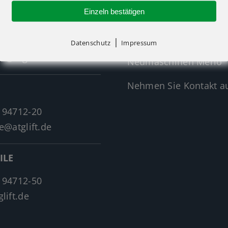
Einzeln bestätigen
Neumaschinen Übersi
Neumaschinen Genie
|
 94712-30
Datenschutz
Impressum
f@atglift.de
Neumaschinen Merlo
Nehmen Sie Kontakt au
 94712-20
e@atglift.de
ILE
 94712-50
lift.de