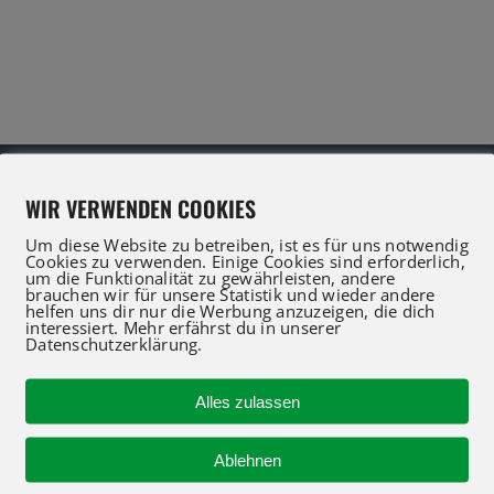
WIR VERWENDEN COOKIES
Um diese Website zu betreiben, ist es für uns notwendig
Cookies zu verwenden. Einige Cookies sind erforderlich,
um die Funktionalität zu gewährleisten, andere
IFT Profis für Verkauf und Service beraten Sie gerne
brauchen wir für unsere Statistik und wieder andere
helfen uns dir nur die Werbung anzuzeigen, die dich
 an oder nutzen Sie unser Kontaktformular für eine 
interessiert. Mehr erfährst du in unserer
Datenschutzerklärung.
Alles zulassen
R-KONTAKT
NEUMASCHINEN
Ablehnen