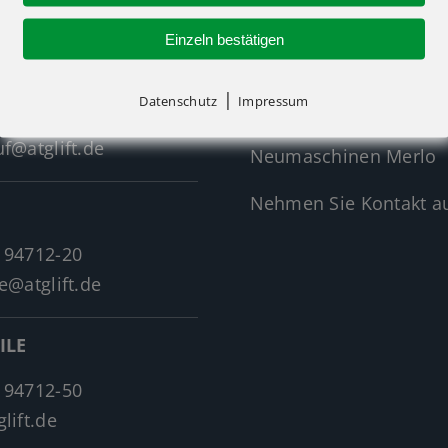
Einzeln bestätigen
Neumaschinen Übersi
|
Datenschutz
Impressum
Neumaschinen Genie
 94712-30
f@atglift.de
Neumaschinen Merlo
Nehmen Sie Kontakt au
 94712-20
e@atglift.de
ILE
 94712-50
lift.de