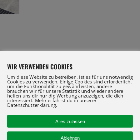
WIR VERWENDEN COOKIES
Um diese Website zu betreiben, ist es für uns notwendig
Cookies zu verwenden. Einige Cookies sind erforderlich,
um die Funktionalität zu gewährleisten, andere
brauchen wir für unsere Statistik und wieder andere
helfen uns dir nur die Werbung anzuzeigen, die dich
IFT Profis für Verkauf und Service beraten Sie gerne
interessiert. Mehr erfährst du in unserer
Datenschutzerklärung.
 an oder nutzen Sie unser Kontaktformular für eine 
Alles zulassen
R-KONTAKT
NEUMASCHINEN
Ablehnen