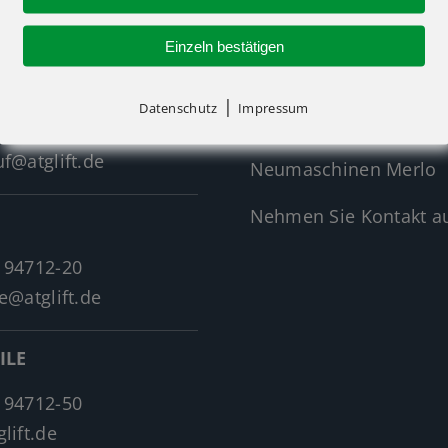
Einzeln bestätigen
Neumaschinen Übersi
|
Datenschutz
Impressum
Neumaschinen Genie
 94712-30
f@atglift.de
Neumaschinen Merlo
Nehmen Sie Kontakt au
 94712-20
e@atglift.de
ILE
 94712-50
lift.de