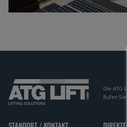
Die ATG L
Rufen Sie
STANDORT / KONTAKT
DIREKTE